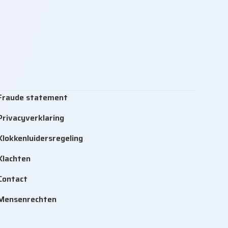
Fraude statement
Privacyverklaring
Klokkenluidersregeling
Klachten
Contact
Mensenrechten